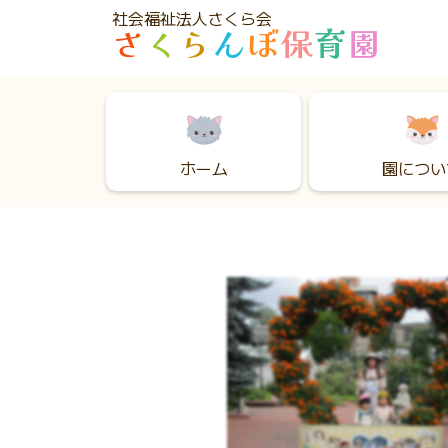
社会福祉法人さくら会
さ
く
ら
ん
ぼ
保
育
園
園につい
ホーム