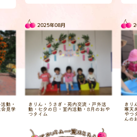
2025年08月
2
外活動・
きりん・うさぎ・苑内交流・戸外活
きり
社会見学
動・七夕の日・室内活動・8月のおや
寒天
つタイム
やつ
んの