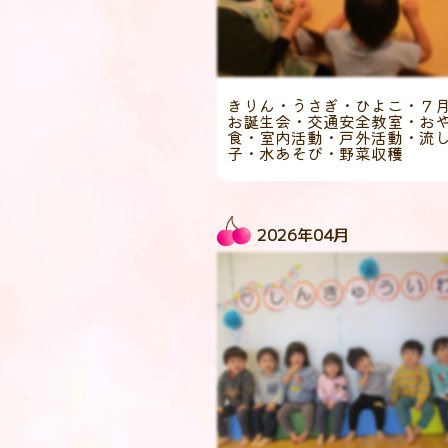
きりん・うさぎ・ひよこ・７
お誕生会・交通安全教室・お
食・室内活動・戸外活動・流
子・水あそび・野菜収穫
2026年04月