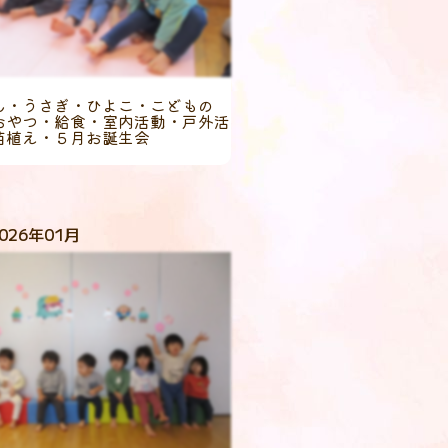
ん・うさぎ・ひよこ・こどもの
おやつ・給食・室内活動・戸外活
苗植え・５月お誕生会
026年01月