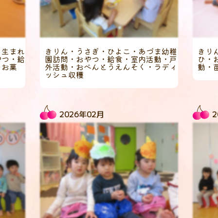
月生まれ
きりん・うさぎ・ひよこ・あづま幼稚
きり
やつ・給
園訪問・おやつ・給食・室内活動・戸
ひ・
しお菓
外活動・おべんとうえんそく・ラディ
動・
ッシュ収穫
2026年02月
2