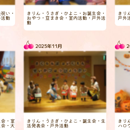
級祝い・
きりん・うさぎ・ひよこ・お誕生会・
きり
外活動
おやつ・豆まき会・室内活動・戸外活
戸外
動
2025年11月
2
生会・室
きりん・うさぎ・ひよこ・誕生会・生
きり
ス会・大
活発表会・戸外活動
ハロ