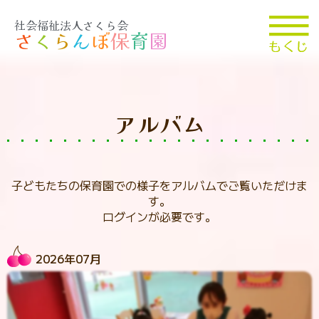
社会福祉法人さくら会
さ
く
ら
ん
ぼ
保
育
園
アルバム
子どもたちの保育園での様子をアルバムでご覧いただけま
す。
ログインが必要です。
2026年07月