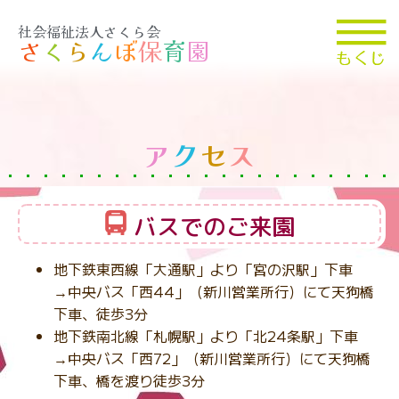
社会福祉法人さくら会
さ
く
ら
ん
ぼ
保
育
園
ア
ク
セ
ス
バスでのご来園
地下鉄東西線「大通駅」より「宮の沢駅」下車
→中央バス「西44」（新川営業所行）にて天狗橋
下車、徒歩3分
地下鉄南北線「札幌駅」より「北24条駅」下車
→中央バス「西72」（新川営業所行）にて天狗橋
下車、橋を渡り徒歩3分